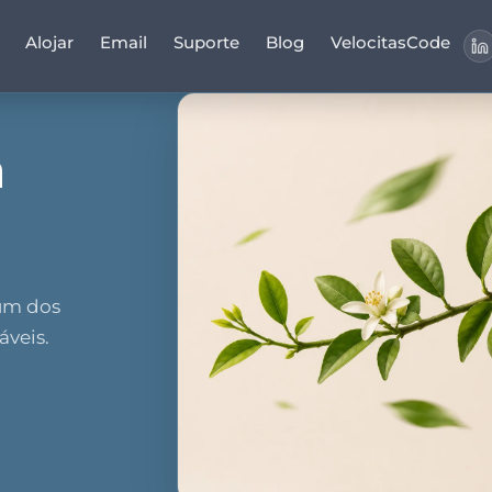
Alojar
Email
Suporte
Blog
VelocitasCode
a
 um dos
áveis.