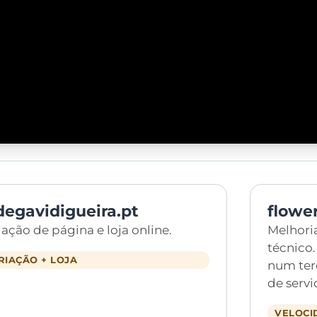
degavidigueira.pt
flowe
iação de página e loja online.
Melhori
técnico.
RIAÇÃO + LOJA
num ter
de servi
VELOCI