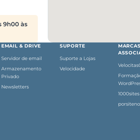
s 9h00 às
EMAIL & DRIVE
SUPORTE
MARCA
ASSOCI
Servidor de email
Suporte a Lojas
Velocita
Armazenamento
Velocidade
Formaçã
Privado
WordPre
Newsletters
1000sites
porsiten